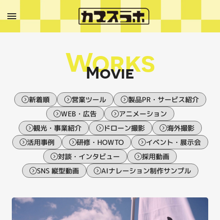
Works
Movie
新着順
営業ツール
製品PR・サービス紹介
WEB・広告
アニメーション
観光・事業紹介
ドローン撮影
海外撮影
活用事例
研修・HOWTO
イベント・展示会
対談・インタビュー
採用動画
SNS 縦型動画
AIナレーション制作サンプル